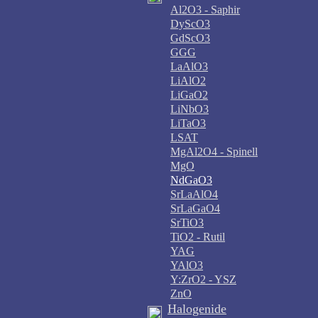
Al2O3 - Saphir
DyScO3
GdScO3
GGG
LaAlO3
LiAlO2
LiGaO2
LiNbO3
LiTaO3
LSAT
MgAl2O4 - Spinell
MgO
NdGaO3
SrLaAlO4
SrLaGaO4
SrTiO3
TiO2 - Rutil
YAG
YAlO3
Y:ZrO2 - YSZ
ZnO
Halogenide