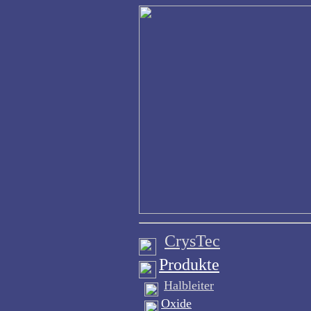
CrysTec
Produkte
Halbleiter
Oxide