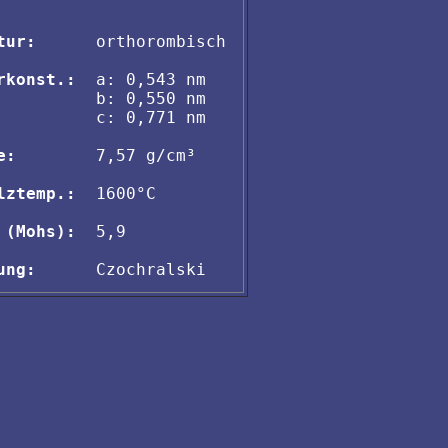
tur:
      orthorombisch

rkonst.:
  a: 0,543 nm

          b: 0,550 nm

          c: 0,771 nm

e:
        7,57 g/cm³

lztemp.:
  1600°C

 (Mohs):
  5,9

ung: