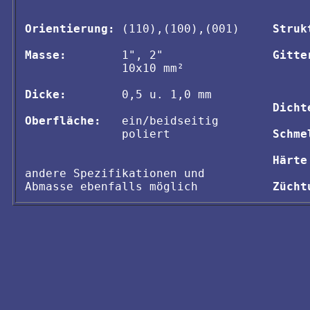
Orientierung:
 (110),(100),(001)

Struk
Masse:
        1", 2"

Gitte
              10x10 mm²

     
     
Dicke:
        0,5 u. 1,0 mm

Dicht
Oberfläche:
   ein/beidseitig

              poliert

Schme
Härte
andere Spezifikationen und 

Zücht