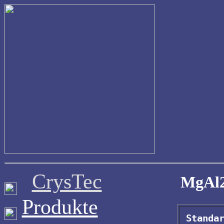
CrysTec
MgAl2
Produkte
Standa