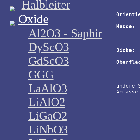
Halbleiter
Orienti
Oxide
Masse:
 
Al2O3 - Saphir
       
       
DyScO3
Dicke:
 
GdScO3
Oberflä
        
GGG
LaAlO3
andere 
LiAlO2
LiGaO2
LiNbO3