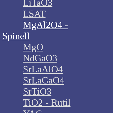
LiTaO3
LSAT
MgAl2O4 -
Spinell
MgO
NdGaO3
SrLaAlO4
SrLaGaO4
SrTiO3
TiO2 - Rutil