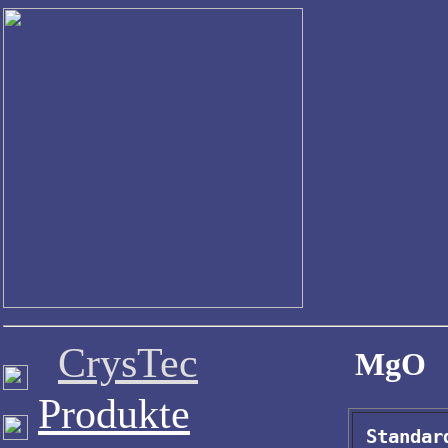
CrysTec
MgO
Produkte
Standar