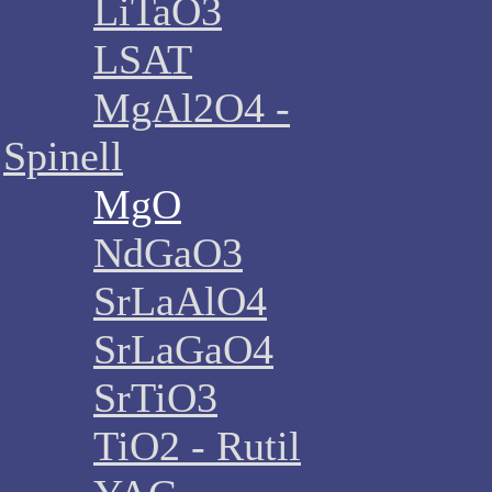
LiTaO3
LSAT
MgAl2O4 -
Spinell
MgO
NdGaO3
SrLaAlO4
SrLaGaO4
SrTiO3
TiO2 - Rutil