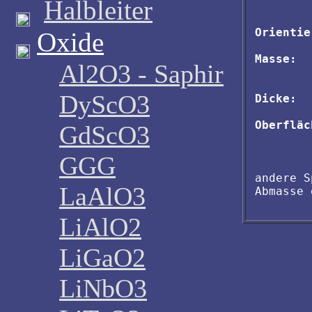
Halbleiter
Orientie
Oxide
Masse:
  
Al2O3 - Saphir
        
DyScO3
Dicke:
  
Oberfläc
GdScO3
        
GGG
andere S
LaAlO3
LiAlO2
LiGaO2
LiNbO3